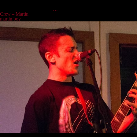
unser Nesthäkchen. Doch neben dem wörtlichen Sinne lässt sie die
männlichen Kollegen auch
…
Crew – Martin
martin.boy
|
15.04.2022
Maddin ist in unserem Ensemble für Vocals, schallende Riffs und