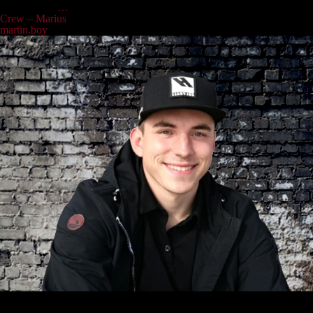
gern mal ein
…
Crew – Marius
martin.boy
|
15.04.2022
Marius ist unser jüngster Neuzugang und echt äußerst vorbildlich
zwecks Proben außerhalb der Proben. Sozusagen regelmäßiger