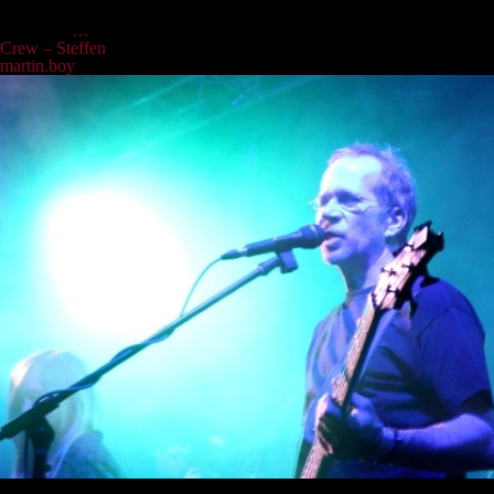
Mitarbeiter des Monats. Ausgestattet mit einer schicken braunen
Epiphone
…
Crew – Steffen
martin.boy
|
15.04.2022
Steffen war anfangs Gitarrist, doch nachdem der Bass unter den