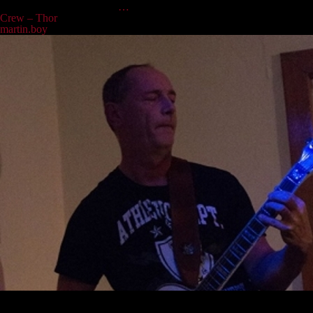
die Doublebass wummert,
…
Crew – Thor
martin.boy
|
15.04.2022
Thor, bis 2018 unser Mann an der schicken weißen Gitarre, war nicht
nur für satte Riffs zuständig, sondern kredenzte dem Publikum auch