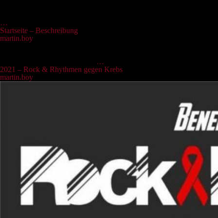
gelegentliche Solos verantwortlich. Darüber hinaus ist er unser
unerschöpflicher Quell musikalischer Ideen. Vor lauter Ideenreichtum
…
Startseite – Beschreibung
martin.boy
|
14.04.2022
Wir schreiben das Jahr 2007. Ein dunkler und kalter Keller im
winterlichen Teltow-Fläming. Dort im Souterrain greifen ein Vater und
sein Sohn eines Tages erstmals
…
2021 – Rock & Rhythmen gegen Krebs
martin.boy
|
07.11.2021