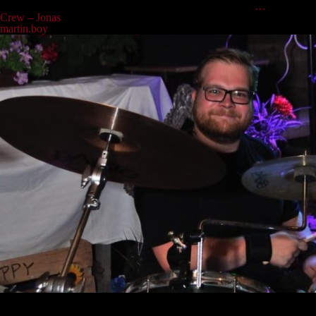
Mundharmonika oder beim beherzten Röhren ins Mikro,
…
Crew – Jonas
martin.boy
|
15.04.2022
Man sieht ihn zwar kaum, aber er ist definitiv nicht zu überhören:
Jonas, unser Mann am Schlagzeug. Wenn die Becken scheppern und